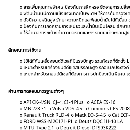
o สารเพิ่มคุณภาพพิเศษ ป้องกันการสึกหรอ ยืดอายุการเปลี่ยนถ
o ฟิล์มน้ำมันมีความแข็งแรงมากเป็นพิเศษ ให้การคุ้มครองเคร
o ดัชนีความหนืดสูง รักษาความหนืดและฟิล์มน้ำมันได้ดีเยี่ยม 
o ป้องกันการเกิดคราบยางเหนียวและน้ำมันเป็นโคลน รักษาเครื
o ให้อำนาจการชะล้างทำความสะอาดและกระจายเขม่าตะกอนสูง รั
ลักษณะการใช้งาน
o ใช้ได้ดีกับเครื่องยนต์ดีเซลที่มีแรงบิดสูง รวมถึงรถที่ติดต
o เหมาะสำหรับเครื่องยนต์ดีเซลสมรรถนะสูง รถอเนกประสงค์
o เหมาะสำหรับรถยนต์ดีเซลที่ต้องการการปกป้องเป็นพิเศษ เช่น
ผ่านการทดสอบมาตรฐานต่างๆ
o API CK-4/SN, CJ-4, CI-4 Plus o ACEA E9-16
o MB 228.31 o Volvo VDS-4.5 o Cummins CES 2008
o Renault Truck RLD-4 o Mack EO-S-4.5 o Cat ECF
o FORD WSS-M2C171-F1 o Deutz DQC III-10 LA
o MTU Type 2.1 o Detroit Diesel DFS93K222