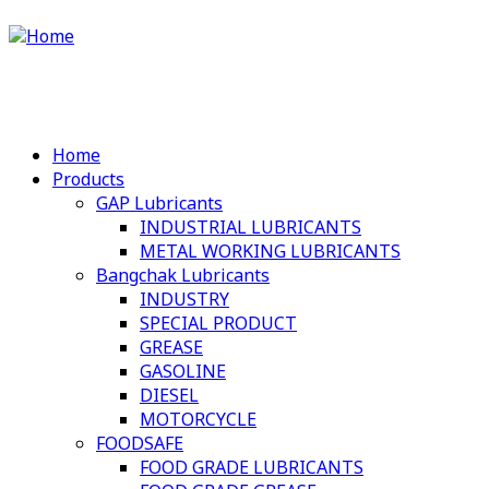
Skip
to
main
content
Home
Main
Products
GAP Lubricants
navigation
INDUSTRIAL LUBRICANTS
METAL WORKING LUBRICANTS
Bangchak Lubricants
INDUSTRY
SPECIAL PRODUCT
GREASE
GASOLINE
DIESEL
MOTORCYCLE
FOODSAFE
FOOD GRADE LUBRICANTS