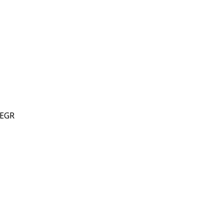
ะ EGR